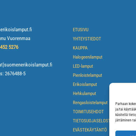
EYSTIEDOT
NAVIGOI
rikoislamput.fi
ETUSIVU
nnu Vuorenmaa
YHTEYSTIEDOT
 452 5276
KAUPPA
Halogeenilamput
at)suomenerikoislamput.fi
LED-lamput
us:
2676488-5
Pienloistelamput
Erikoislamput
Hehkulamput
Rengasloistelamput
Parhaan kokem
ja/tai käyttä
TOIMITUSEHDOT
käsitellä tiet
jättäminen tai
TIETOSUOJASELOSTE
EVÄSTEKÄYTÄNTÖ