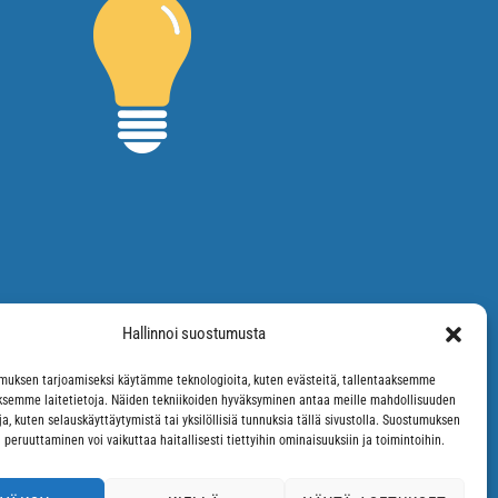
Hallinnoi suostumusta
uksen tarjoamiseksi käytämme teknologioita, kuten evästeitä, tallentaaksemme
äksemme laitetietoja. Näiden tekniikoiden hyväksyminen antaa meille mahdollisuuden
oja, kuten selauskäyttäytymistä tai yksilöllisiä tunnuksia tällä sivustolla. Suostumuksen
 peruuttaminen voi vaikuttaa haitallisesti tiettyihin ominaisuuksiin ja toimintoihin.