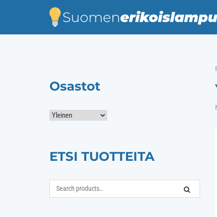
Skip
to
content
Osastot
ETSI TUOTTEITA
Search
SEARCH
for: