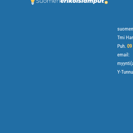
YHT
suomene
Tmi Ha
Puh.
09
email:
myynti(
Y-Tunn