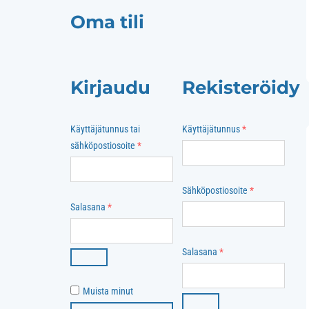
Oma tili
Kirjaudu
Rekisteröidy
Vaaditaan
Käyttäjätunnus tai
Käyttäjätunnus
*
Vaaditaan
sähköpostiosoite
*
Vaaditaan
Sähköpostiosoite
*
Vaaditaan
Salasana
*
Vaaditaan
Salasana
*
Muista minut