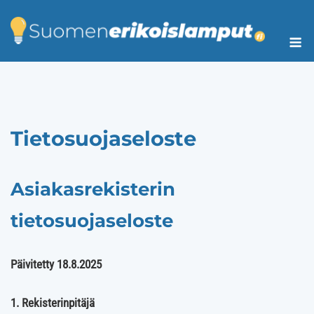
Skip
to
Me
content
Tietosuojaseloste
Asiakasrekisterin
tietosuojaseloste
Päivitetty 18.8.2025
1. Rekisterinpitäjä