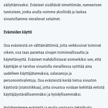
säilyttämiseksi. Evästeet sisältävät nimettömän, numeerisen
tunnisteen, jonka avulla voimme yksilöidä ja laskea
sivustollamme vierailevat selaimet.
Evästeiden käyttö
Osa evästeistä on välttämättömiä, jotta verkkosivut toimivat
oikein, osa taas parantaa sivujen toiminnallisuutta ja
käytettävyyttä. Evästeet mahdollistavat esimerkiksi sen, että
käyttäjän ei tarvitse sivustolla vieraillessa syöttää aina
uudelleen käyttäjätunnuksia, salasanoja ja
personointivalintoja. Osa evästeistä kerää tietoa sivuston
käytöstä (statistiikkaa), jotta sivustoa voidaan kehittää entistä
käyttäjäystävällisemmäksi ja hyödyllisemmäksi.
Hyödynnämme evästeitä ja muita vastaavia tekniikoita