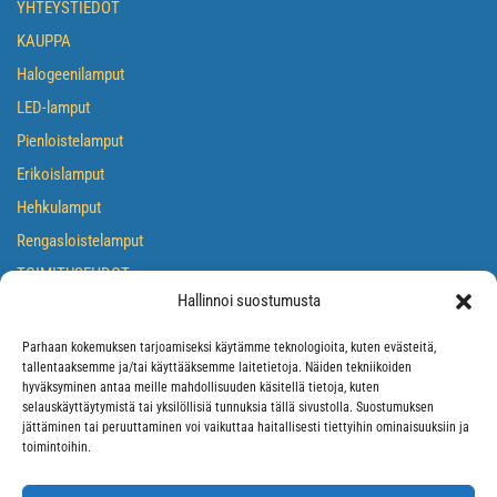
YHTEYSTIEDOT
KAUPPA
Halogeenilamput
LED-lamput
Pienloistelamput
Erikoislamput
Hehkulamput
Rengasloistelamput
TOIMITUSEHDOT
Hallinnoi suostumusta
TIETOSUOJASELOSTE
EVÄSTEKÄYTÄNTÖ
Parhaan kokemuksen tarjoamiseksi käytämme teknologioita, kuten evästeitä,
tallentaaksemme ja/tai käyttääksemme laitetietoja. Näiden tekniikoiden
hyväksyminen antaa meille mahdollisuuden käsitellä tietoja, kuten
selauskäyttäytymistä tai yksilöllisiä tunnuksia tällä sivustolla. Suostumuksen
jättäminen tai peruuttaminen voi vaikuttaa haitallisesti tiettyihin ominaisuuksiin ja
toimintoihin.