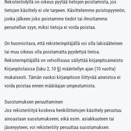
Rekisteröidyllä on oikeus pyytää tietojen poistamista, jos
tietojen käsittely ei ole tarpeen. Käsittelemme poistopyynnön,
jonka jälkeen joko poistamme tiedot tai ilmoitamme
perustellun syyn, miksi tietoja ei voida poistaa.
On huomioitava, että rekisterinpitäjällä voi olla lakisääteinen
tai muu oikeus olla poistamatta pyydettyä tietoa.
Rekisterinpitäjällä on velvollisuus säilyttää kirjanpitoaineisto
Kirjanpitolaissa (luku 2, 10 §) määritellyn ajan (10 vuotta)
mukaisesti. Tämän vuoksi kirjanpitoon liittyvää aineistoa ei
voida poistaa ennen määräajan umpeutumista.
Suostumuksen peruuttaminen
Jos rekisteröityä koskeva henkilötietojen käsittely perustuu
ainoastaan suostumukseen, eikä esim. asiakkuuteen tai
jäsenyyteen, voi rekisteröity peruuttaa suostumuksen.