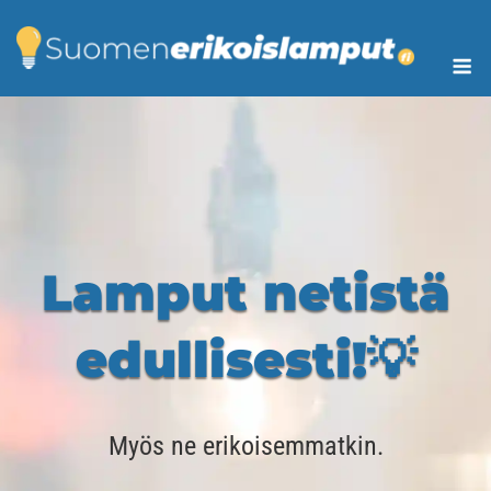
Skip
to
Me
content
Lamput netistä
edullisesti!💡
Myös ne erikoisemmatkin.