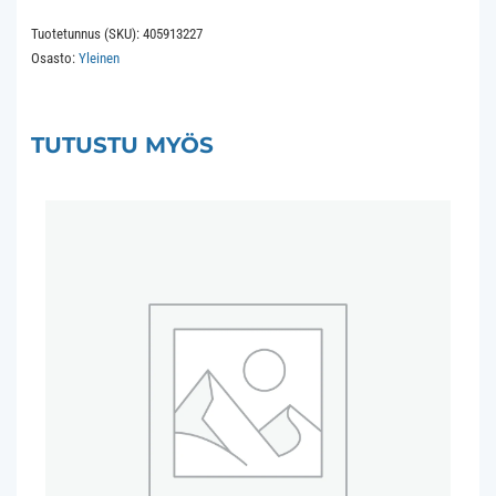
GX24Q-
Tuotetunnus (SKU):
405913227
3
Osasto:
Yleinen
32W
4Pin
49x146mm
TUTUSTU MYÖS
827
2700K
8.000
hours
määrä