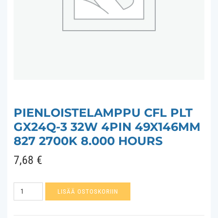
PIENLOISTELAMPPU CFL PLT
GX24Q-3 32W 4PIN 49X146MM
827 2700K 8.000 HOURS
7,68
€
Pienloistelamppu
LISÄÄ OSTOSKORIIN
CFL
PLT