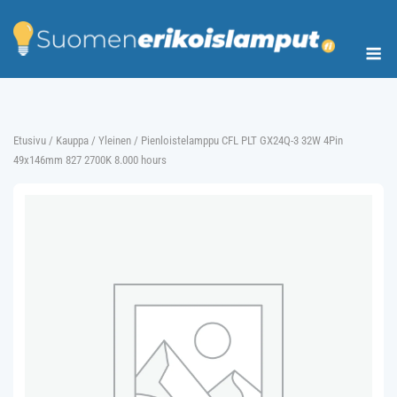
Skip
to
Me
content
Etusivu
/
Kauppa
/
Yleinen
/ Pienloistelamppu CFL PLT GX24Q-3 32W 4Pin
49x146mm 827 2700K 8.000 hours