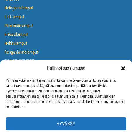
Halogeenilamput
LED-lamput
Pienloistelamput
Erikoislamput
Hehkulamput
Rengasloistelamput
TOIMITUSEHDOT
Hallinnoi suostumusta
TIETOSUOJASELOSTE
EVÄSTEKÄYTÄNTÖ
Parhaan kokemuksen tarjoamiseksi käytämme teknologioita, kuten evästeitä,
tallentaaksemme ja/tai käyttääksemme laitetietoja. Näiden tekniikoiden
hyväksyminen antaa meille mahdollisuuden käsitellä tietoja, kuten
selauskäyttäytymistä tai yksilöllisiä tunnuksia tällä sivustolla. Suostumuksen
jättäminen tai peruuttaminen voi vaikuttaa haitallisesti tiettyihin ominaisuuksiin ja
toimintoihin.
HYVÄKSY