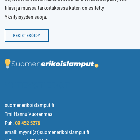
tiliisi ja muissa tarkoituksissa kuten on esitetty
Yksityisyyden suoja
.
REKISTERÖIDY
YHTEYSTIEDOT
suomenerikoislamput.fi
Tmi Hannu Vuorenmaa
Puh.
09 452 5276
email: myynti(at)suomenerikoislamput.fi