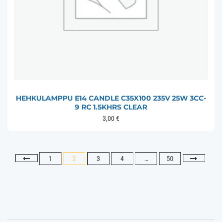
HEHKULAMPPU E14 CANDLE C35X100 235V 25W 3CC-
9 RC 1.5KHRS CLEAR
3,00
€
1
2
3
4
…
50