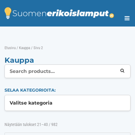
Skip
to
Me
content
Etusivu
/
Kauppa
/ Sivu 2
Kauppa
Search
SEARC
for:
SELAA KATEGORIOITA:
Näytetään tulokset 21–40 / 982
Halvin