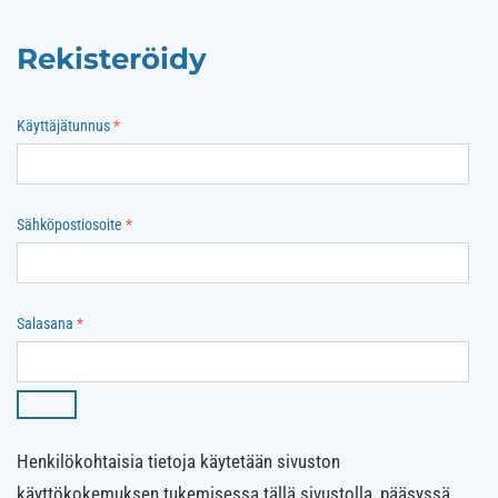
Rekisteröidy
Vaaditaan
Käyttäjätunnus
*
Vaaditaan
Sähköpostiosoite
*
Vaaditaan
Salasana
*
Henkilökohtaisia tietoja käytetään sivuston
käyttökokemuksen tukemisessa tällä sivustolla, pääsyssä