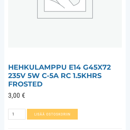
HEHKULAMPPU E14 G45X72
235V 5W C-5A RC 1.5KHRS
FROSTED
3,00
€
Hehkulamppu
LISÄÄ OSTOSKORIIN
E14
G45x72