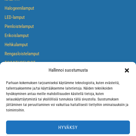
Halogeenilamput
LED-lamput
Pienloistelamput
Erikoislamput
Hehkulamput
Rengasloistelamput
TOIMITUSEHDOT
Hallinnoi suostumusta
TIETOSUOJASELOSTE
EVÄSTEKÄYTÄNTÖ
Parhaan kokemuksen tarjoamiseksi käytämme teknologioita, kuten evästeitä,
tallentaaksemme ja/tai käyttääksemme laitetietoja. Näiden tekniikoiden
hyväksyminen antaa meille mahdollisuuden käsitellä tietoja, kuten
selauskäyttäytymistä tai yksilöllisiä tunnuksia tällä sivustolla. Suostumuksen
jättäminen tai peruuttaminen voi vaikuttaa haitallisesti tiettyihin ominaisuuksiin ja
toimintoihin.
HYVÄKSY