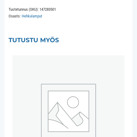
235V
Tuotetunnus (SKU):
147283501
5W
Osasto:
Hehkulamput
C-
5A
RC
TUTUSTU MYÖS
1.5Khrs
Frosted
määrä