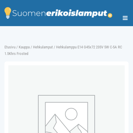
Skip
to
Me
content
Etusivu
/
Kauppa
/
Hehkulamput
/ Hehkulamppu E14 G45x72 235V 5W C-5A RC
1.5Khrs Frosted