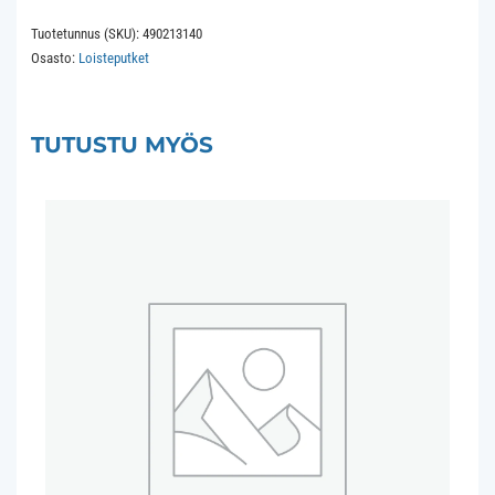
840
Tuotetunnus (SKU):
490213140
W4.3
Osasto:
Loisteputket
Axial
Base
7x523
TUTUSTU MYÖS
770Lm
10Khrs
(FM13/840)
määrä