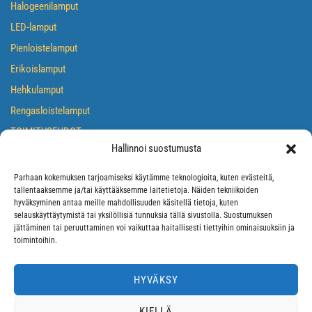
Halogeenilamput
LED-lamput
Pienloistelamput
Erikoislamput
Hehkulamput
Rengasloistelamput
TOIMITUSEHDOT
Hallinnoi suostumusta
TIETOSUOJASELOSTE
EVÄSTEKÄYTÄNTÖ
Parhaan kokemuksen tarjoamiseksi käytämme teknologioita, kuten evästeitä,
tallentaaksemme ja/tai käyttääksemme laitetietoja. Näiden tekniikoiden
hyväksyminen antaa meille mahdollisuuden käsitellä tietoja, kuten
selauskäyttäytymistä tai yksilöllisiä tunnuksia tällä sivustolla. Suostumuksen
jättäminen tai peruuttaminen voi vaikuttaa haitallisesti tiettyihin ominaisuuksiin ja
toimintoihin.
HYVÄKSY
KIELLÄ