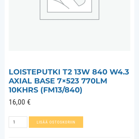
LOISTEPUTKI T2 13W 840 W4.3
AXIAL BASE 7×523 770LM
10KHRS (FM13/840)
16,00
€
Loisteputki
LISÄÄ OSTOSKORIIN
T2
13W