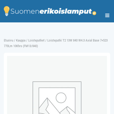
Skip
to
Me
content
Etusivu
/
Kauppa
/
Loisteputket
/ Loisteputki T2 13W 840 W4.3 Axial Base 7×523
770Lm 10Khrs (FM13/840)