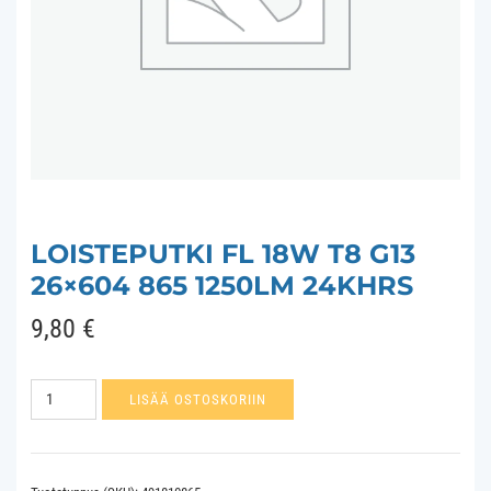
LOISTEPUTKI FL 18W T8 G13
26×604 865 1250LM 24KHRS
9,80
€
Loisteputki
LISÄÄ OSTOSKORIIN
FL
18W
T8