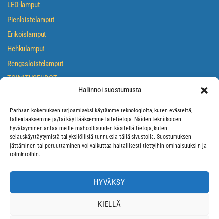
LED-lamput
Pienloistelamput
Erikoislamput
Hehkulamput
Rengasloistelamput
TOIMITUSEHDOT
Hallinnoi suostumusta
TIETOSUOJASELOSTE
EVÄSTEKÄYTÄNTÖ
Parhaan kokemuksen tarjoamiseksi käytämme teknologioita, kuten evästeitä,
tallentaaksemme ja/tai käyttääksemme laitetietoja. Näiden tekniikoiden
hyväksyminen antaa meille mahdollisuuden käsitellä tietoja, kuten
selauskäyttäytymistä tai yksilöllisiä tunnuksia tällä sivustolla. Suostumuksen
jättäminen tai peruuttaminen voi vaikuttaa haitallisesti tiettyihin ominaisuuksiin ja
toimintoihin.
HYVÄKSY
KIELLÄ