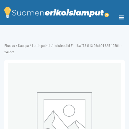
Skip
to
Me
content
Etusivu
/
Kauppa
/
Loisteputket
/ Loisteputki FL 18W T8 G13 26×604 865 1250Lm
24Khrs