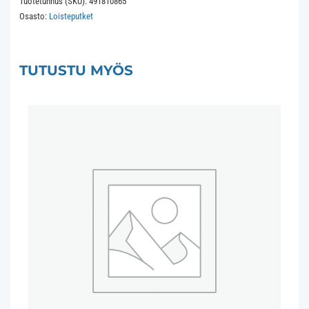
Tuotetunnus (SKU):
491810865
G13
Osasto:
Loisteputket
26x604
865
1250Lm
TUTUSTU MYÖS
24Khrs
määrä