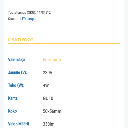
GU10
Tuotetunnus (SKU):
14784212
2700K
Osasto:
LED-lamput
330lm
määrä
LISÄTIEDOT
Eurolamp
Valmistaja
230V
Jännite (V):
4W
Teho (W):
GU10
Kanta
50x56mm
Koko
330lm
Valon Määrä