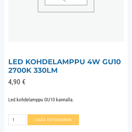
LED KOHDELAMPPU 4W GU10
2700K 330LM
4,90
€
Led kohdelamppu GU10 kannalla.
Led
LISÄÄ OSTOSKORIIN
kohdelamppu
4W