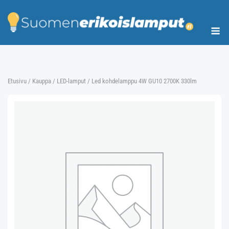
Skip
to
Me
content
Etusivu
/
Kauppa
/
LED-lamput
/ Led kohdelamppu 4W GU10 2700K 330lm