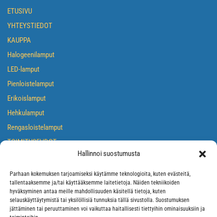
ETUSIVU
YHTEYSTIEDOT
KAUPPA
Halogeenilamput
LED-lamput
Pienloistelamput
Erikoislamput
Hehkulamput
Rengasloistelamput
TOIMITUSEHDOT
Hallinnoi suostumusta
TIETOSUOJASELOSTE
EVÄSTEKÄYTÄNTÖ
Parhaan kokemuksen tarjoamiseksi käytämme teknologioita, kuten evästeitä,
tallentaaksemme ja/tai käyttääksemme laitetietoja. Näiden tekniikoiden
hyväksyminen antaa meille mahdollisuuden käsitellä tietoja, kuten
selauskäyttäytymistä tai yksilöllisiä tunnuksia tällä sivustolla. Suostumuksen
jättäminen tai peruuttaminen voi vaikuttaa haitallisesti tiettyihin ominaisuuksiin ja