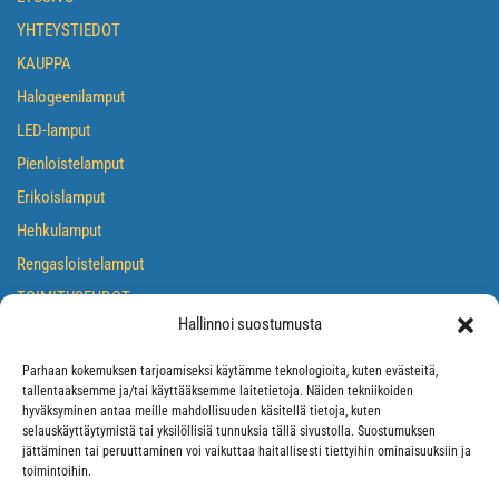
YHTEYSTIEDOT
KAUPPA
Halogeenilamput
LED-lamput
Pienloistelamput
Erikoislamput
Hehkulamput
Rengasloistelamput
TOIMITUSEHDOT
Hallinnoi suostumusta
TIETOSUOJASELOSTE
EVÄSTEKÄYTÄNTÖ
Parhaan kokemuksen tarjoamiseksi käytämme teknologioita, kuten evästeitä,
tallentaaksemme ja/tai käyttääksemme laitetietoja. Näiden tekniikoiden
hyväksyminen antaa meille mahdollisuuden käsitellä tietoja, kuten
selauskäyttäytymistä tai yksilöllisiä tunnuksia tällä sivustolla. Suostumuksen
jättäminen tai peruuttaminen voi vaikuttaa haitallisesti tiettyihin ominaisuuksiin ja
toimintoihin.