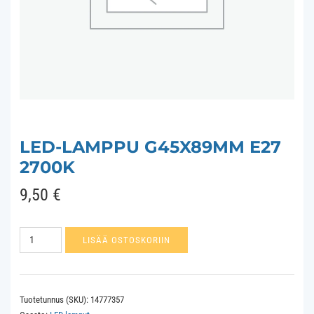
LED-LAMPPU G45X89MM E27
2700K
9,50
€
Led-
LISÄÄ OSTOSKORIIN
lamppu
G45x89mm
E27
Tuotetunnus (SKU):
14777357
2700K