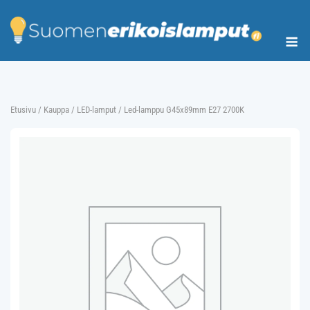
Skip
to
Me
content
Etusivu
/
Kauppa
/
LED-lamput
/ Led-lamppu G45x89mm E27 2700K