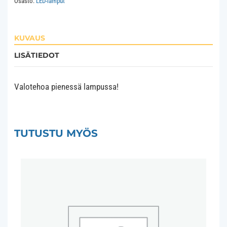
Osasto:
LED-lamput
määrä
KUVAUS
LISÄTIEDOT
Valotehoa pienessä lampussa!
TUTUSTU MYÖS