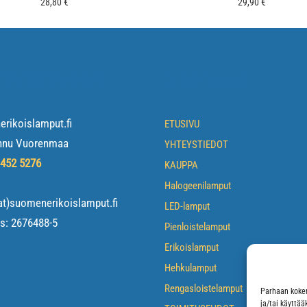
28,80
€
29,90
€
EYSTIEDOT
NAVIGOI
rikoislamput.fi
ETUSIVU
nnu Vuorenmaa
YHTEYSTIEDOT
 452 5276
KAUPPA
Halogeenilamput
at)suomenerikoislamput.fi
LED-lamput
us:
2676488-5
Pienloistelamput
Erikoislamput
Hehkulamput
Rengasloistelamput
Parhaan kokem
ja/tai käyttä