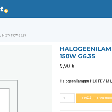
/84 24V 150W G6.35
HALOGEENILAMP
150W G6.35
9,90
€
Halogeenilamppu HLX FDV M1
Halogeenilamppu
LISÄÄ OSTOSKORII
HLX
FDV