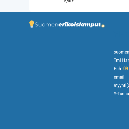
6,90
€
YHT
suomene
Tmi Ha
Puh.
09
email:
myynti(
Y-Tunn