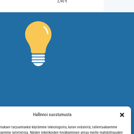
2,90
€
Hallinnoi suostumusta
uksen tarjoamiseksi käytämme teknologioita, kuten evästeitä, tallentaaksemme
äksemme laitetietoja. Näiden tekniikoiden hyväksyminen antaa meille mahdollisuuden