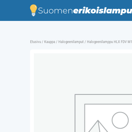
Skip
to
content
Etusivu
/
Kauppa
/
Halogeenilamput
/ Halogeenilamppu HLX FDV M1