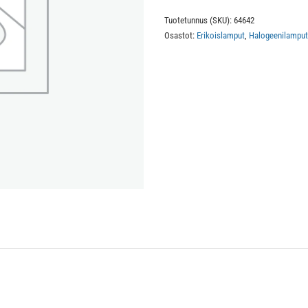
M1/84
Tuotetunnus (SKU):
64642
24V
Osastot:
Erikoislamput
,
Halogeenilamput
150W
G6.35
määrä