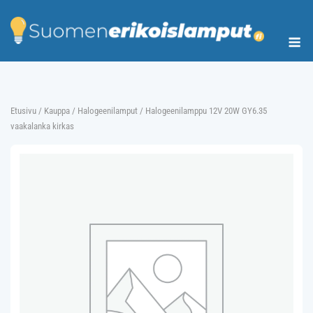
Skip
to
Me
content
Etusivu
/
Kauppa
/
Halogeenilamput
/ Halogeenilamppu 12V 20W GY6.35
vaakalanka kirkas