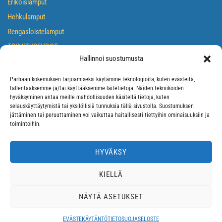
Erikoislamput
Hehkulamput
Rengasloistelamput
TOIMITUSEHDOT
Hallinnoi suostumusta
TIETOSUOJASELOSTE
EVÄSTEKÄYTÄNTÖ
Parhaan kokemuksen tarjoamiseksi käytämme teknologioita, kuten evästeitä,
tallentaaksemme ja/tai käyttääksemme laitetietoja. Näiden tekniikoiden
hyväksyminen antaa meille mahdollisuuden käsitellä tietoja, kuten
selauskäyttäytymistä tai yksilöllisiä tunnuksia tällä sivustolla. Suostumuksen
jättäminen tai peruuttaminen voi vaikuttaa haitallisesti tiettyihin ominaisuuksiin ja
toimintoihin.
HYVÄKSY
KIELLÄ
NÄYTÄ ASETUKSET
2026 © Suomen erikoislamput
Theme by
SiteOrigin
EVÄSTEKÄYTÄNTÖ
TIETOSUOJASELOSTE