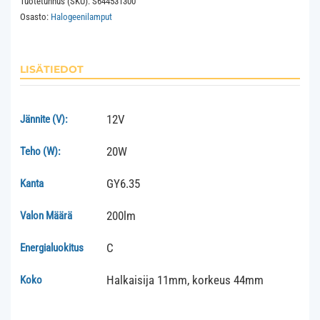
Tuotetunnus (SKU):
S644531300
vaakalanka
Osasto:
Halogeenilamput
kirkas
määrä
LISÄTIEDOT
12V
Jännite (V):
20W
Teho (W):
GY6.35
Kanta
200lm
Valon Määrä
C
Energialuokitus
Halkaisija 11mm, korkeus 44mm
Koko