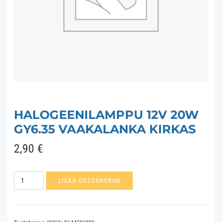
HALOGEENILAMPPU 12V 20W
GY6.35 VAAKALANKA KIRKAS
2,90
€
Halogeenilamppu
LISÄÄ OSTOSKORIIN
12V
20W
GY6.35