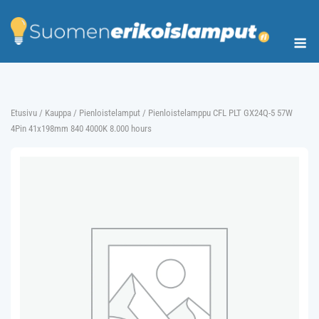
Skip
to
Me
content
Etusivu
/
Kauppa
/
Pienloistelamput
/ Pienloistelamppu CFL PLT GX24Q-5 57W
4Pin 41x198mm 840 4000K 8.000 hours