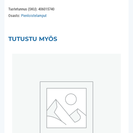
GX24Q-
Tuotetunnus (SKU):
406015740
5
Osasto:
Pienloistelamput
57W
4Pin
41x198mm
TUTUSTU MYÖS
840
4000K
8.000
hours
määrä