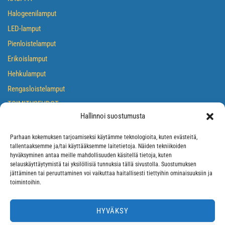
Halogeenilamput
LED-lamput
Pienloistelamput
Erikoislamput
Hehkulamput
Rengasloistelamput
TOIMITUSEHDOT
Hallinnoi suostumusta
TIETOSUOJASELOSTE
EVÄSTEKÄYTÄNTÖ
Parhaan kokemuksen tarjoamiseksi käytämme teknologioita, kuten evästeitä,
tallentaaksemme ja/tai käyttääksemme laitetietoja. Näiden tekniikoiden
hyväksyminen antaa meille mahdollisuuden käsitellä tietoja, kuten
selauskäyttäytymistä tai yksilöllisiä tunnuksia tällä sivustolla. Suostumuksen
jättäminen tai peruuttaminen voi vaikuttaa haitallisesti tiettyihin ominaisuuksiin ja
toimintoihin.
HYVÄKSY