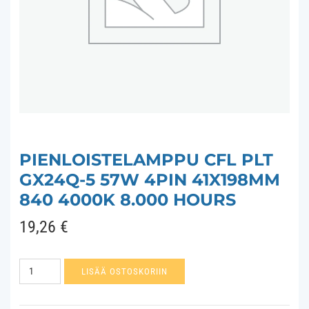
PIENLOISTELAMPPU CFL PLT
GX24Q-5 57W 4PIN 41X198MM
840 4000K 8.000 HOURS
19,26
€
Pienloistelamppu
LISÄÄ OSTOSKORIIN
CFL
PLT