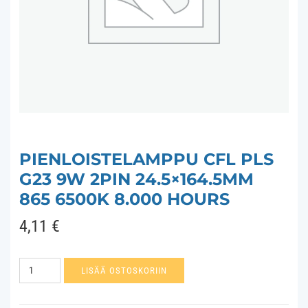
PIENLOISTELAMPPU CFL PLS
G23 9W 2PIN 24.5×164.5MM
865 6500K 8.000 HOURS
4,11
€
Pienloistelamppu
LISÄÄ OSTOSKORIIN
CFL
PLS