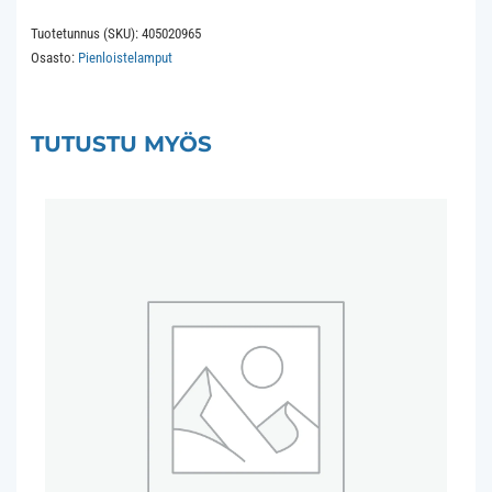
G23
Tuotetunnus (SKU):
405020965
9W
Osasto:
Pienloistelamput
2Pin
24.5x164.5mm
865
TUTUSTU MYÖS
6500K
8.000
hours
määrä