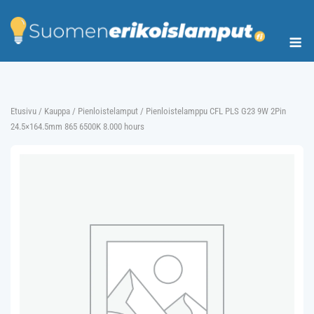
Skip
to
Me
content
Etusivu
/
Kauppa
/
Pienloistelamput
/ Pienloistelamppu CFL PLS G23 9W 2Pin
24.5×164.5mm 865 6500K 8.000 hours