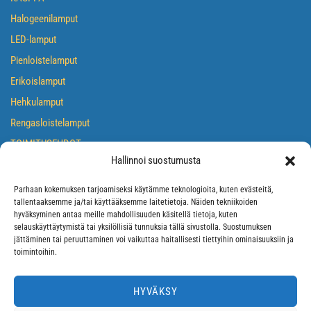
Halogeenilamput
LED-lamput
Pienloistelamput
Erikoislamput
Hehkulamput
Rengasloistelamput
TOIMITUSEHDOT
Hallinnoi suostumusta
TIETOSUOJASELOSTE
EVÄSTEKÄYTÄNTÖ
Parhaan kokemuksen tarjoamiseksi käytämme teknologioita, kuten evästeitä,
tallentaaksemme ja/tai käyttääksemme laitetietoja. Näiden tekniikoiden
hyväksyminen antaa meille mahdollisuuden käsitellä tietoja, kuten
selauskäyttäytymistä tai yksilöllisiä tunnuksia tällä sivustolla. Suostumuksen
jättäminen tai peruuttaminen voi vaikuttaa haitallisesti tiettyihin ominaisuuksiin ja
toimintoihin.
HYVÄKSY