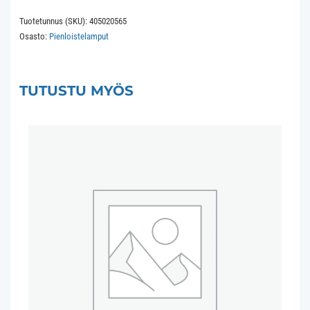
G23
Tuotetunnus (SKU):
405020565
5W
Osasto:
Pienloistelamput
2Pin
24.5x106mm
865
TUTUSTU MYÖS
6500K
8.000
hours
määrä