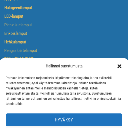
Halogeenilamput
LED-lamput
Pienloistelamput
Erikoislamput
Hehkulamput
Rengasloistelamput
TOIMITUSEHDOT
Hallinnoi suostumusta
TIETOSUOJASELOSTE
EVÄSTEKÄYTÄNTÖ
Parhaan kokemuksen tarjoamiseksi käytämme teknologioita, kuten evästeitä,
tallentaaksemme ja/tai käyttääksemme laitetietoja. Näiden tekniikoiden
hyväksyminen antaa meille mahdollisuuden käsitellä tietoja, kuten
selauskäyttäytymistä tai yksilöllisiä tunnuksia tällä sivustolla. Suostumuksen
jättäminen tai peruuttaminen voi vaikuttaa haitallisesti tiettyihin ominaisuuksiin ja
toimintoihin.
HYVÄKSY