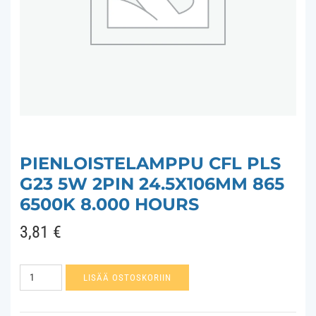
PIENLOISTELAMPPU CFL PLS
G23 5W 2PIN 24.5X106MM 865
6500K 8.000 HOURS
3,81
€
Pienloistelamppu
LISÄÄ OSTOSKORIIN
CFL
PLS