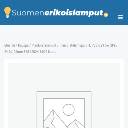
Skip
to
Me
content
Etusivu
/
Kauppa
/
Pienloistelamput
/ Pienloistelamppu CFL PLS G23 5W 2Pin
24.5x106mm 865 6500K 8.000 hours