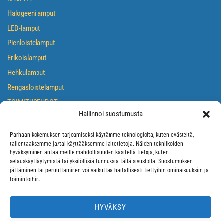
Halogeenilamput
LED-lamput
Pienloistelamput
Erikoislamput
Hehkulamput
Rengasloistelamput
TOIMITUSEHDOT
Hallinnoi suostumusta
TIETOSUOJASELOSTE
EVÄSTEKÄYTÄNTÖ
Parhaan kokemuksen tarjoamiseksi käytämme teknologioita, kuten evästeitä,
tallentaaksemme ja/tai käyttääksemme laitetietoja. Näiden tekniikoiden
hyväksyminen antaa meille mahdollisuuden käsitellä tietoja, kuten
selauskäyttäytymistä tai yksilöllisiä tunnuksia tällä sivustolla. Suostumuksen
jättäminen tai peruuttaminen voi vaikuttaa haitallisesti tiettyihin ominaisuuksiin ja
toimintoihin.
HYVÄKSY