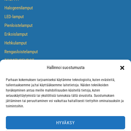
Halogeenilamput
LED-lamput
Pienloistelamput
Erikoislamput
Hehkulamput
Rengasloistelamput
TOIMITUSEHDOT
Hallinnoi suostumusta
TIETOSUOJASELOSTE
EVÄSTEKÄYTÄNTÖ
Parhaan kokemuksen tarjoamiseksi käytämme teknologioita, kuten evästeitä,
tallentaaksemme ja/tai käyttääksemme laitetietoja. Näiden tekniikoiden
hyväksyminen antaa meille mahdollisuuden käsitellä tietoja, kuten
selauskäyttäytymistä tai yksilöllisiä tunnuksia tällä sivustolla. Suostumuksen
jättäminen tai peruuttaminen voi vaikuttaa haitallisesti tiettyihin ominaisuuksiin ja
toimintoihin.
HYVÄKSY