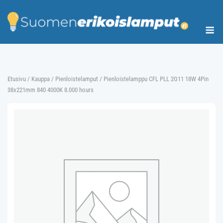
Skip
to
Me
content
Etusivu
/
Kauppa
/
Pienloistelamput
/ Pienloistelamppu CFL PLL 2G11 18W 4Pin
38x221mm 840 4000K 8.000 hours