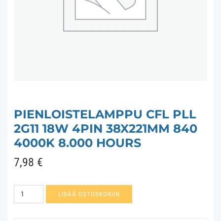
PIENLOISTELAMPPU CFL PLL
2G11 18W 4PIN 38X221MM 840
4000K 8.000 HOURS
7,98
€
Pienloistelamppu
LISÄÄ OSTOSKORIIN
CFL
PLL