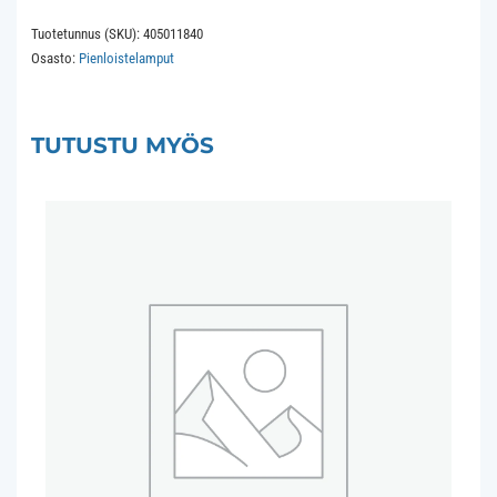
2G11
Tuotetunnus (SKU):
405011840
18W
Osasto:
Pienloistelamput
4Pin
38x221mm
840
TUTUSTU MYÖS
4000K
8.000
hours
määrä