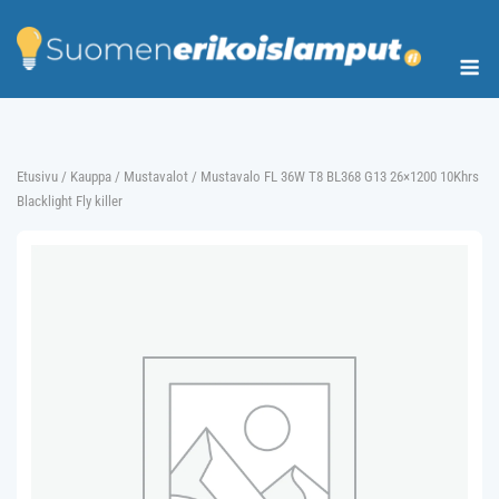
Skip
to
Me
content
Etusivu
/
Kauppa
/
Mustavalot
/ Mustavalo FL 36W T8 BL368 G13 26×1200 10Khrs
Blacklight Fly killer