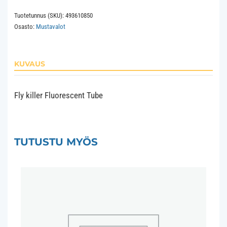
T8
Tuotetunnus (SKU):
493610850
BL368
Osasto:
Mustavalot
G13
26x1200
10Khrs
KUVAUS
Blacklight
Fly
killer
Fly killer Fluorescent Tube
määrä
TUTUSTU MYÖS