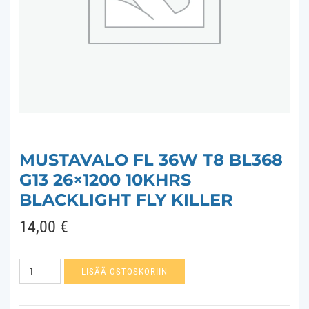
MUSTAVALO FL 36W T8 BL368
G13 26×1200 10KHRS
BLACKLIGHT FLY KILLER
14,00
€
Mustavalo
LISÄÄ OSTOSKORIIN
FL
36W