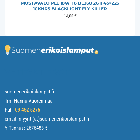
MUSTAVALO PLL 18W T6 BL368 2G11 43×225
10KHRS BLACKLIGHT FLY KILLER
14,00
€
YHTEYSTIEDOT
suomenerikoislamput.fi
Tmi Hannu Vuorenmaa
Puh.
09 452 5276
email: myynti(at)suomenerikoislamput.fi
Y-Tunnus:
2676488-5