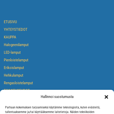
NAVIGOI
ETUSIVU
YHTEYSTIEDOT
KAUPPA
Halogeenilamput
LED-lamput
Pienloistelamput
Erikoislamput
Hehkulamput
Rengasloistelamput
TOIMITUSEHDOT
Hallinnoi suostumusta
TIETOSUOJASELOSTE
EVÄSTEKÄYTÄNTÖ
Parhaan kokemuksen tarjoamiseksi käytämme teknologioita, kuten evästeitä,
tallentaaksemme ja/tai käyttääksemme laitetietoja. Näiden tekniikoiden