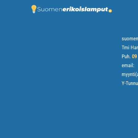
YHT
suomene
Tmi Ha
Puh.
09
email:
myynti(
Y-Tunn