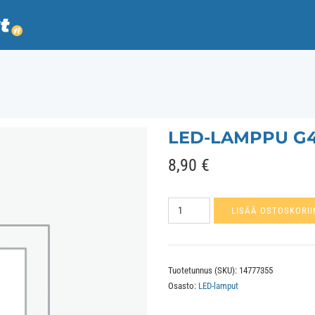
LED-LAMPPU G4
8,90
€
Led-
LISÄÄ OSTOSKORII
lamppu
G45x89mm
E27
Tuotetunnus (SKU):
14777355
4000K
Osasto:
LED-lamput
määrä