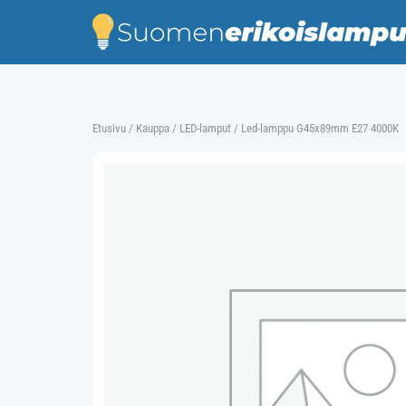
Skip
to
content
Etusivu
/
Kauppa
/
LED-lamput
/ Led-lamppu G45x89mm E27 4000K