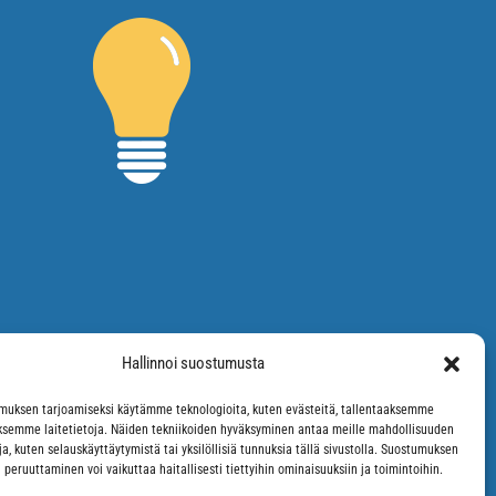
Hallinnoi suostumusta
uksen tarjoamiseksi käytämme teknologioita, kuten evästeitä, tallentaaksemme
äksemme laitetietoja. Näiden tekniikoiden hyväksyminen antaa meille mahdollisuuden
oja, kuten selauskäyttäytymistä tai yksilöllisiä tunnuksia tällä sivustolla. Suostumuksen
 peruuttaminen voi vaikuttaa haitallisesti tiettyihin ominaisuuksiin ja toimintoihin.