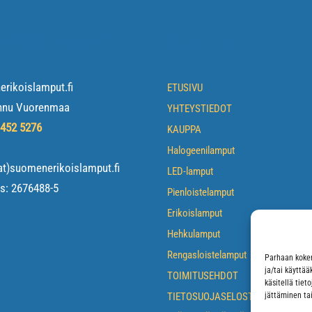
EYSTIEDOT
NAVIGOI
rikoislamput.fi
ETUSIVU
nnu Vuorenmaa
YHTEYSTIEDOT
 452 5276
KAUPPA
Halogeenilamput
at)suomenerikoislamput.fi
LED-lamput
us:
2676488-5
Pienloistelamput
Erikoislamput
Hehkulamput
Rengasloistelamput
Parhaan kokem
ja/tai käyttä
TOIMITUSEHDOT
käsitellä tiet
TIETOSUOJASELOSTE
jättäminen tai