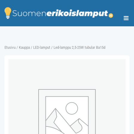
Skip
to
Me
content
Etusivu
/
Kauppa
/
LED-lamput
/ Led-lamppu 2,5-25W tubular Ba15d