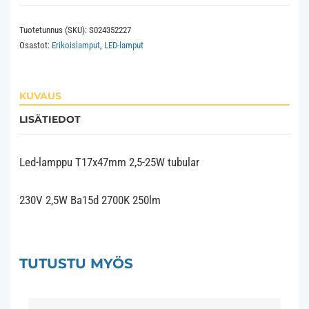
25W
Tuotetunnus (SKU):
S024352227
tubular
Osastot:
Erikoislamput
,
LED-lamput
Ba15d
määrä
KUVAUS
LISÄTIEDOT
Led-lamppu T17x47mm 2,5-25W tubular
230V 2,5W Ba15d 2700K 250lm
TUTUSTU MYÖS