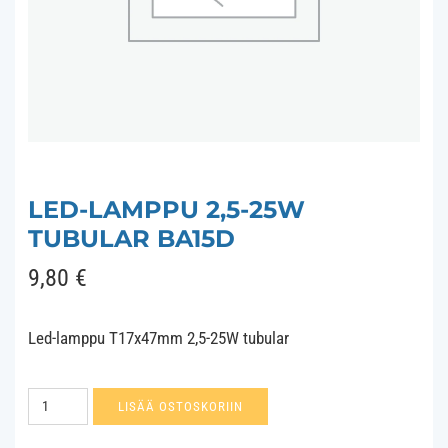
LED-LAMPPU 2,5-25W
TUBULAR BA15D
9,80
€
Led-lamppu T17x47mm 2,5-25W tubular
Led-
LISÄÄ OSTOSKORIIN
lamppu
2,5-