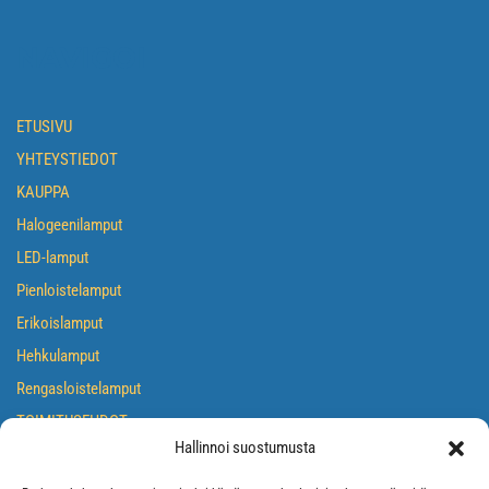
NAVIGOI
ETUSIVU
YHTEYSTIEDOT
KAUPPA
Halogeenilamput
LED-lamput
Pienloistelamput
Erikoislamput
Hehkulamput
Rengasloistelamput
TOIMITUSEHDOT
Hallinnoi suostumusta
TIETOSUOJASELOSTE
EVÄSTEKÄYTÄNTÖ