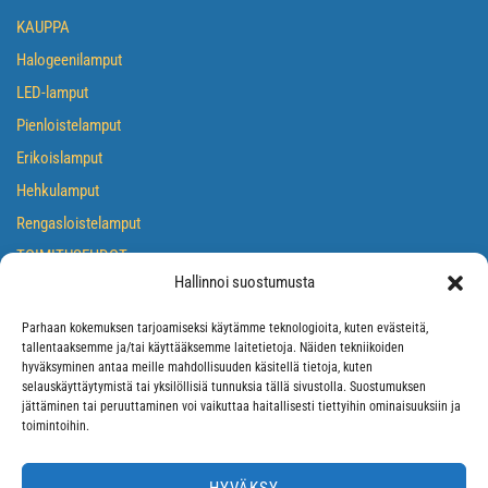
KAUPPA
Halogeenilamput
LED-lamput
Pienloistelamput
Erikoislamput
Hehkulamput
Rengasloistelamput
TOIMITUSEHDOT
Hallinnoi suostumusta
TIETOSUOJASELOSTE
EVÄSTEKÄYTÄNTÖ
Parhaan kokemuksen tarjoamiseksi käytämme teknologioita, kuten evästeitä,
tallentaaksemme ja/tai käyttääksemme laitetietoja. Näiden tekniikoiden
hyväksyminen antaa meille mahdollisuuden käsitellä tietoja, kuten
selauskäyttäytymistä tai yksilöllisiä tunnuksia tällä sivustolla. Suostumuksen
jättäminen tai peruuttaminen voi vaikuttaa haitallisesti tiettyihin ominaisuuksiin ja
toimintoihin.
HYVÄKSY