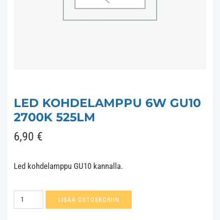
LED KOHDELAMPPU 6W GU10
2700K 525LM
6,90
€
Led kohdelamppu GU10 kannalla.
Led
LISÄÄ OSTOSKORIIN
kohdelamppu
6W