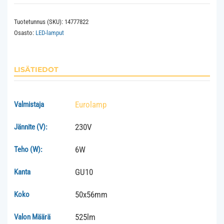
GU10
Tuotetunnus (SKU):
14777822
2700K
Osasto:
LED-lamput
525lm
määrä
LISÄTIEDOT
Eurolamp
Valmistaja
230V
Jännite (V):
6W
Teho (W):
GU10
Kanta
50x56mm
Koko
525lm
Valon Määrä