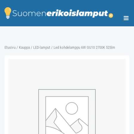
Skip
to
Me
content
Etusivu
/
Kauppa
/
LED-lamput
/ Led kohdelamppu 6W GU10 2700K 525lm