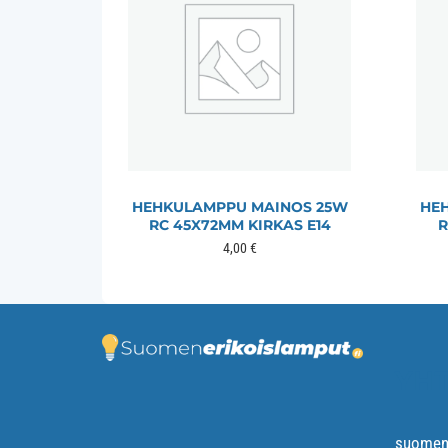
HEHKULAMPPU MAINOS 25W
HE
RC 45X72MM KIRKAS E14
R
4,00
€
YHT
suomene