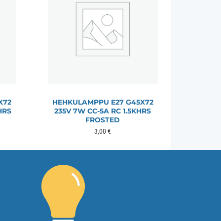
X72
HEHKULAMPPU E27 G45X72
HRS
235V 7W CC-5A RC 1.5KHRS
FROSTED
3,00
€