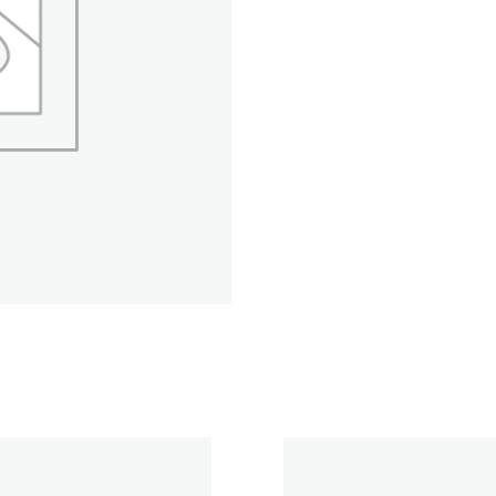
3-
CC9
RC
1.5Khrs
Clear
määrä