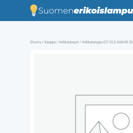
Skip
to
content
Etusivu
/
Kauppa
/
Hehkulamput
/ Hehkulamppu E27 GLS A60x95 235