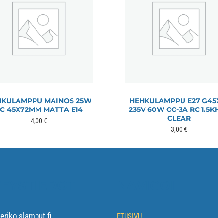
HKULAMPPU MAINOS 25W
HEHKULAMPPU E27 G45
C 45X72MM MATTA E14
235V 60W CC-3A RC 1.5K
CLEAR
4,00
€
3,00
€
EYSTIEDOT
NAVIGOI
rikoislamput.fi
ETUSIVU