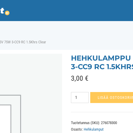
V 75W 3-CC9 RC 1.5Khrs Clear
HEHKULAMPPU E
3-CC9 RC 1.5KH
3,00
€
Hehkulamppu
LISÄÄ OSTOSKORII
E27
GLS
A60x95
Tuotetunnus (SKU):
276078300
235V
Osasto:
Hehkulamput
75W