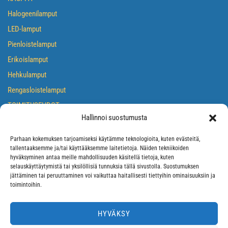
Halogeenilamput
LED-lamput
Pienloistelamput
Erikoislamput
Hehkulamput
Rengasloistelamput
TOIMITUSEHDOT
Hallinnoi suostumusta
TIETOSUOJASELOSTE
EVÄSTEKÄYTÄNTÖ
Parhaan kokemuksen tarjoamiseksi käytämme teknologioita, kuten evästeitä,
tallentaaksemme ja/tai käyttääksemme laitetietoja. Näiden tekniikoiden
hyväksyminen antaa meille mahdollisuuden käsitellä tietoja, kuten
selauskäyttäytymistä tai yksilöllisiä tunnuksia tällä sivustolla. Suostumuksen
jättäminen tai peruuttaminen voi vaikuttaa haitallisesti tiettyihin ominaisuuksiin ja
toimintoihin.
HYVÄKSY