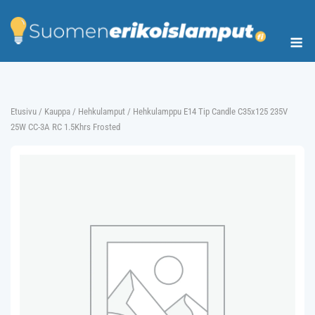
Skip
to
Me
content
Etusivu
/
Kauppa
/
Hehkulamput
/ Hehkulamppu E14 Tip Candle C35x125 235V
25W CC-3A RC 1.5Khrs Frosted