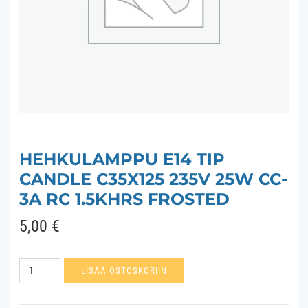
HEHKULAMPPU E14 TIP
CANDLE C35X125 235V 25W CC-
3A RC 1.5KHRS FROSTED
5,00
€
Hehkulamppu
LISÄÄ OSTOSKORIIN
E14
Tip