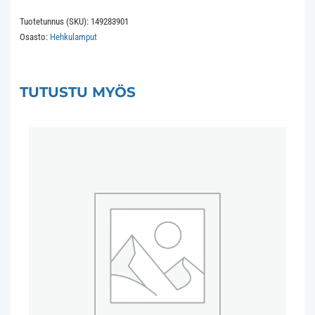
Candle
Tuotetunnus (SKU):
149283901
C35x125
Osasto:
Hehkulamput
235V
25W
CC-
TUTUSTU MYÖS
3A
RC
1.5Khrs
Frosted
määrä