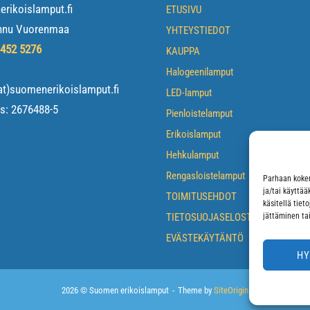
rikoislamput.fi
ETUSIVU
nnu Vuorenmaa
YHTEYSTIEDOT
 452 5276
KAUPPA
Halogeenilamput
at)suomenerikoislamput.fi
LED-lamput
us:
2676488-5
Pienloistelamput
Erikoislamput
Hehkulamput
Rengasloistelamput
Parhaan kokem
ja/tai käyttä
TOIMITUSEHDOT
käsitellä tiet
TIETOSUOJASELOSTE
jättäminen tai
EVÄSTEKÄYTÄNTÖ
HY
2026 © Suomen erikoislamput
Theme by
SiteOrigin