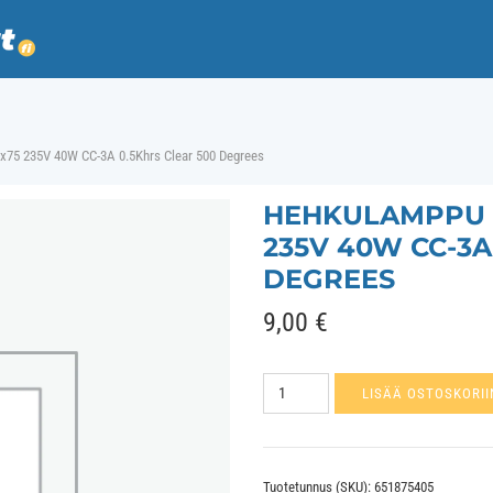
x75 235V 40W CC-3A 0.5Khrs Clear 500 Degrees
HEHKULAMPPU E
235V 40W CC-3A
DEGREES
9,00
€
Hehkulamppu
LISÄÄ OSTOSKORII
E14
Pizza
oven
Tuotetunnus (SKU):
651875405
G45x75