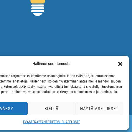
Hallinnoi suostumusta
uksen tarjoamiseksi käytämme teknologioita, kuten evästeitä, tallentaaksemme
äksemme laitetietoja. Näiden tekniikoiden hyväksyminen antaa meille mahdollisuuden
oja, kuten selauskäyttäytymistä tai yksilöllisiä tunnuksia tällä sivustolla. Suostumuksen
 peruuttaminen voi vaikuttaa haitallisesti tiettyihin ominaisuuksiin ja toimintoihin.
VÄKSY
KIELLÄ
NÄYTÄ ASETUKSET
EVÄSTEKÄYTÄNTÖ
TIETOSUOJASELOSTE