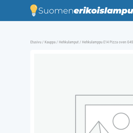
Skip
to
content
Etusivu
/
Kauppa
/
Hehkulamput
/ Hehkulamppu E14 Pizza oven G45