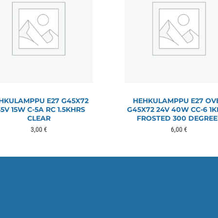
HKULAMPPU E27 G45X72
HEHKULAMPPU E27 OV
35V 15W C-5A RC 1.5KHRS
G45X72 24V 40W CC-6 1
CLEAR
FROSTED 300 DEGREE
3,00
€
6,00
€
EYSTIEDOT
NAVIGOI