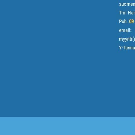
suomene
Tmi Ha
Puh.
09
email:
myynti(
Y-Tunn