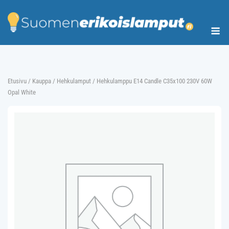
Skip
to
Me
content
Etusivu
/
Kauppa
/
Hehkulamput
/ Hehkulamppu E14 Candle C35x100 230V 60W
Opal White