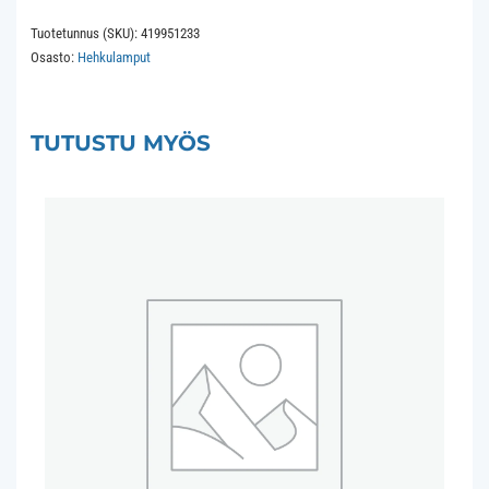
C35x100
Tuotetunnus (SKU):
419951233
230V
Osasto:
Hehkulamput
60W
Opal
White
TUTUSTU MYÖS
määrä