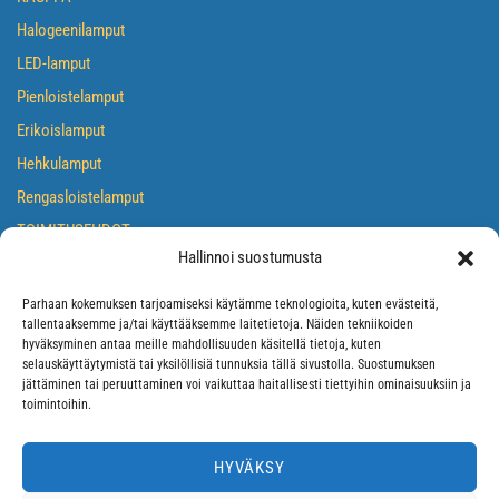
Halogeenilamput
LED-lamput
Pienloistelamput
Erikoislamput
Hehkulamput
Rengasloistelamput
TOIMITUSEHDOT
Hallinnoi suostumusta
TIETOSUOJASELOSTE
EVÄSTEKÄYTÄNTÖ
Parhaan kokemuksen tarjoamiseksi käytämme teknologioita, kuten evästeitä,
tallentaaksemme ja/tai käyttääksemme laitetietoja. Näiden tekniikoiden
hyväksyminen antaa meille mahdollisuuden käsitellä tietoja, kuten
selauskäyttäytymistä tai yksilöllisiä tunnuksia tällä sivustolla. Suostumuksen
jättäminen tai peruuttaminen voi vaikuttaa haitallisesti tiettyihin ominaisuuksiin ja
toimintoihin.
HYVÄKSY