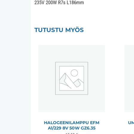
235V 200W R7s L186mm
TUTUSTU MYÖS
HALOGEENILAMPPU EFM
UM
A1/229 8V 50W GZ6.35