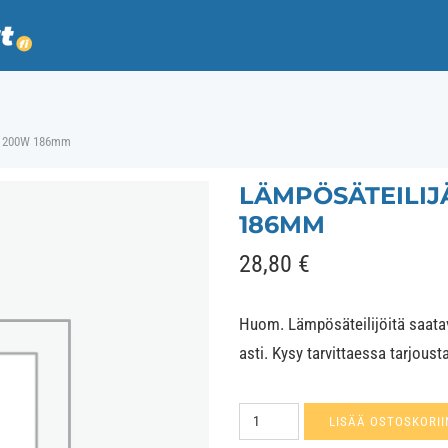
TT 200W 186mm
LÄMPÖSÄTEILIJ
186MM
28,80
€
Huom. Lämpösäteilijöitä saatavi
asti. Kysy tarvittaessa tarjousta
Lämpösäteilijä
LISÄÄ OSTOSKORII
Halotherm