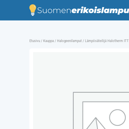
Skip
to
content
Etusivu
/
Kauppa
/
Halogeenilamput
/ Lämpösäteilijä Halotherm I