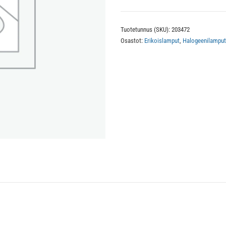
ITT
200W
Tuotetunnus (SKU):
203472
186mm
Osastot:
Erikoislamput
,
Halogeenilamput
määrä