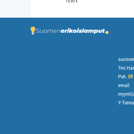
19,90
€
YHT
suomene
Tmi Ha
Puh.
09
email:
myynti(
Y-Tunn