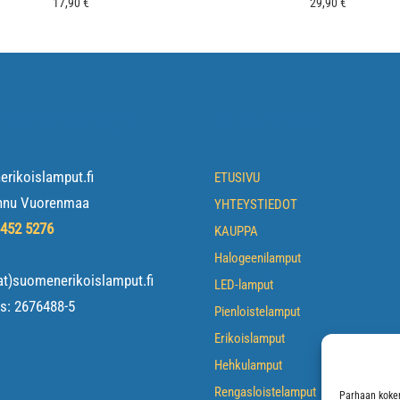
17,90
€
29,90
€
EYSTIEDOT
NAVIGOI
rikoislamput.fi
ETUSIVU
nnu Vuorenmaa
YHTEYSTIEDOT
 452 5276
KAUPPA
Halogeenilamput
at)suomenerikoislamput.fi
LED-lamput
us:
2676488-5
Pienloistelamput
Erikoislamput
Hehkulamput
Rengasloistelamput
Parhaan kokem