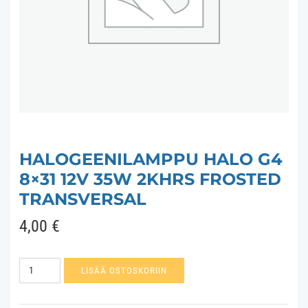
HALOGEENILAMPPU HALO G4
8×31 12V 35W 2KHRS FROSTED
TRANSVERSAL
4,00
€
Halogeenilamppu
LISÄÄ OSTOSKORIIN
Halo
G4