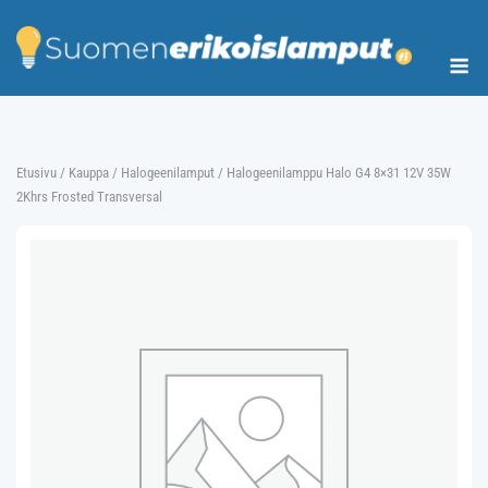
Skip
to
Me
content
Etusivu
/
Kauppa
/
Halogeenilamput
/ Halogeenilamppu Halo G4 8×31 12V 35W
2Khrs Frosted Transversal