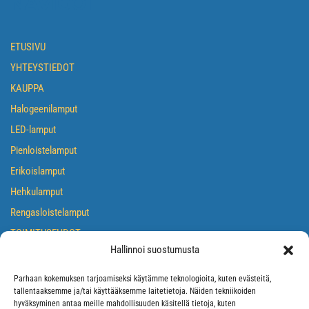
NAVIGOI
ETUSIVU
YHTEYSTIEDOT
KAUPPA
Halogeenilamput
LED-lamput
Pienloistelamput
Erikoislamput
Hehkulamput
Rengasloistelamput
TOIMITUSEHDOT
Hallinnoi suostumusta
TIETOSUOJASELOSTE
EVÄSTEKÄYTÄNTÖ
Parhaan kokemuksen tarjoamiseksi käytämme teknologioita, kuten evästeitä,
tallentaaksemme ja/tai käyttääksemme laitetietoja. Näiden tekniikoiden
hyväksyminen antaa meille mahdollisuuden käsitellä tietoja, kuten