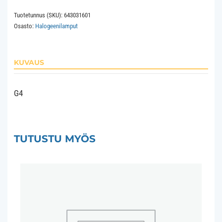
8x31
Tuotetunnus (SKU):
643031601
12V
Osasto:
Halogeenilamput
35W
2Khrs
Frosted
KUVAUS
Transversal
määrä
G4
TUTUSTU MYÖS