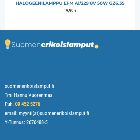
HALOGEENILAMPPU EFM A1/229 8V 50W GZ6.35
19,90
€
YHTEYSTIEDOT
suomenerikoislamput.fi
Tmi Hannu Vuorenmaa
Puh.
09 452 5276
email: myynti(at)suomenerikoislamput.fi
Y-Tunnus:
2676488-5