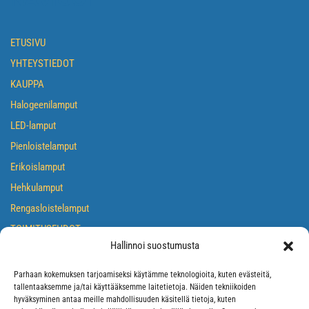
ETUSIVU
YHTEYSTIEDOT
KAUPPA
Halogeenilamput
LED-lamput
Pienloistelamput
Erikoislamput
Hehkulamput
Rengasloistelamput
TOIMITUSEHDOT
Hallinnoi suostumusta
TIETOSUOJASELOSTE
EVÄSTEKÄYTÄNTÖ
Parhaan kokemuksen tarjoamiseksi käytämme teknologioita, kuten evästeitä,
tallentaaksemme ja/tai käyttääksemme laitetietoja. Näiden tekniikoiden
hyväksyminen antaa meille mahdollisuuden käsitellä tietoja, kuten