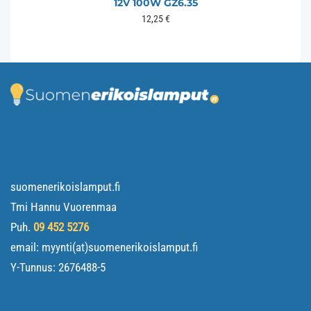
12V 100W GZ6.35
12,25
€
YHTEYSTIEDOT
suomenerikoislamput.fi
Tmi Hannu Vuorenmaa
Puh.
09 452 5276
email: myynti(at)suomenerikoislamput.fi
Y-Tunnus:
2676488-5
NAVIGOI