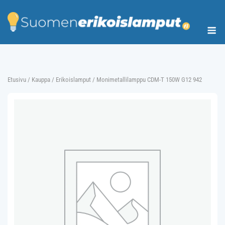
Skip
to
Me
content
Etusivu
/
Kauppa
/
Erikoislamput
/ Monimetallilamppu CDM-T 150W G12 942