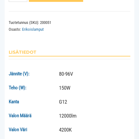
CDM-
T
150W
Tuotetunnus (SKU):
200051
G12
Osasto:
Erikoislamput
942
määrä
LISÄTIEDOT
80-96V
Jännite (V):
150W
Teho (W):
G12
Kanta
12000lm
Valon Määrä
4200K
Valon Väri