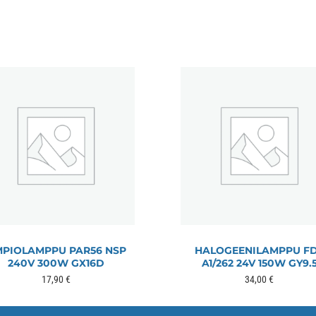
PIOLAMPPU PAR56 NSP
HALOGEENILAMPPU F
240V 300W GX16D
A1/262 24V 150W GY9.
17,90
€
34,00
€