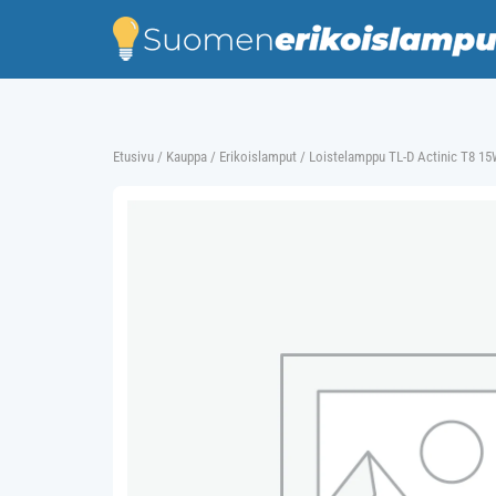
Skip
to
content
Etusivu
/
Kauppa
/
Erikoislamput
/ Loistelamppu TL-D Actinic T8 1