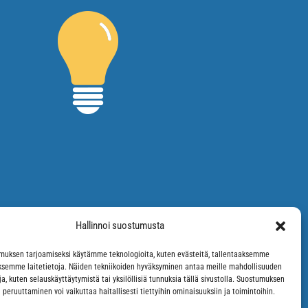
Hallinnoi suostumusta
uksen tarjoamiseksi käytämme teknologioita, kuten evästeitä, tallentaaksemme
äksemme laitetietoja. Näiden tekniikoiden hyväksyminen antaa meille mahdollisuuden
oja, kuten selauskäyttäytymistä tai yksilöllisiä tunnuksia tällä sivustolla. Suostumuksen
 peruuttaminen voi vaikuttaa haitallisesti tiettyihin ominaisuuksiin ja toimintoihin.