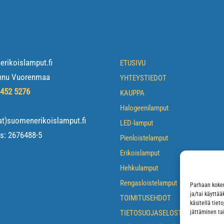
EYSTIEDOT
NAVIGOI
rikoislamput.fi
ETUSIVU
nnu Vuorenmaa
YHTEYSTIEDOT
 452 5276
KAUPPA
Halogeenilamput
at)suomenerikoislamput.fi
LED-lamput
us:
2676488-5
Pienloistelamput
Erikoislamput
Hehkulamput
Rengasloistelamput
Parhaan kokem
ja/tai käyttä
TOIMITUSEHDOT
käsitellä tiet
TIETOSUOJASELOSTE
jättäminen tai