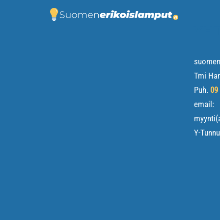
YHT
suomene
Tmi Ha
Puh.
09
email:
myynti(
Y-Tunn