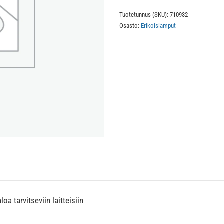
Actinic
Tuotetunnus (SKU):
710932
T8
Osasto:
Erikoislamput
15W/10
mustavalo
määrä
a tarvitseviin laitteisiin