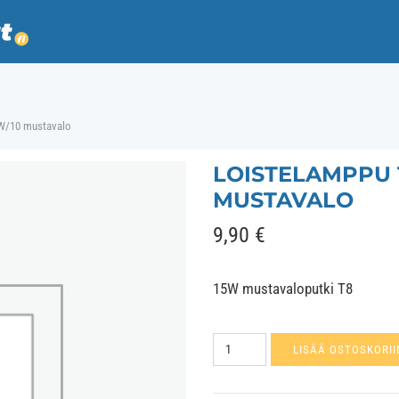
5W/10 mustavalo
LOISTELAMPPU T
MUSTAVALO
9,90
€
15W mustavaloputki T8
Loistelamppu
LISÄÄ OSTOSKORII
TL-
D