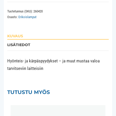
TL8W/10
Tuotetunnus (SKU):
260420
mustavalo
Osasto:
Erikoislamput
määrä
KUVAUS
LISÄTIEDOT
Hyönteis- ja kärpäspyydykset – ja muut mustaa valoa
tarvitseviin laitteisiin
TUTUSTU MYÖS