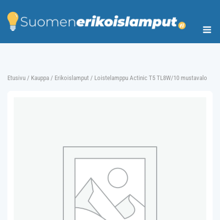
Skip
to
Me
content
Etusivu
/
Kauppa
/
Erikoislamput
/ Loistelamppu Actinic T5 TL8W/10 mustavalo