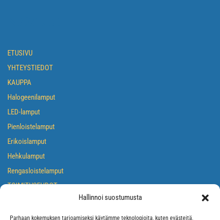
NAVIGOI
ETUSIVU
YHTEYSTIEDOT
KAUPPA
Halogeenilamput
LED-lamput
Pienloistelamput
Erikoislamput
Hehkulamput
Rengasloistelamput
TOIMITUSEHDOT
Hallinnoi suostumusta
TIETOSUOJASELOSTE
EVÄSTEKÄYTÄNTÖ
Parhaan kokemuksen tarjoamiseksi käytämme teknologioita, kuten evästeitä,