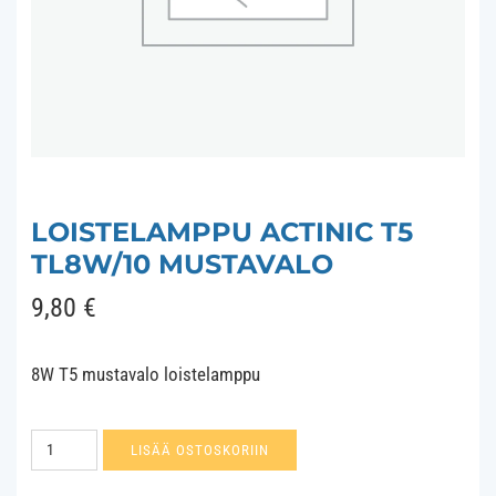
LOISTELAMPPU ACTINIC T5
TL8W/10 MUSTAVALO
9,80
€
8W T5 mustavalo loistelamppu
Loistelamppu
LISÄÄ OSTOSKORIIN
Actinic
T5